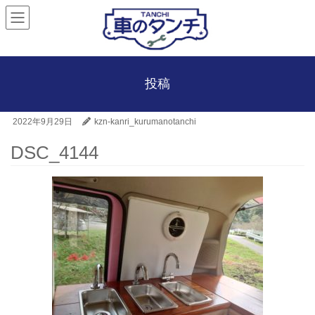
投稿
2022年9月29日
kzn-kanri_kurumanotanchi
DSC_4144