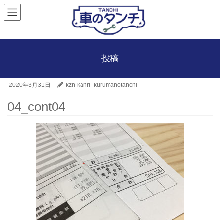
投稿
2020年3月31日
kzn-kanri_kurumanotanchi
04_cont04